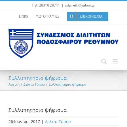
Μετάβαση
Τηλ: 28310 29741
|
sdp.reth@yahoo.gr
στο
περιεχόμενο
LINKS
ΦΩΤΟΓΡΑΦΙΕΣ
ΕΠΙΚΟΙΝΩΝΙΑ
Συλλυπητήριο ψήφισμα
Αρχική
/
Δελτία Τύπου
/
Συλλυπητήριο ψήφισμα
Συλλυπητήριο ψήφισμα
26 Ιουνίου, 2017
|
Δελτία Τύπου