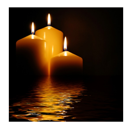
Προβολή
μεγαλύτερης
εικόνας