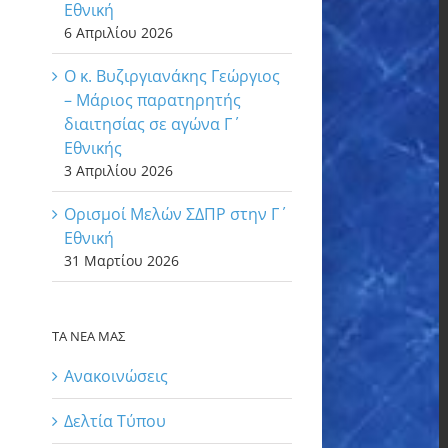
Εθνική
6 Απριλίου 2026
Ο κ. Βυζιργιανάκης Γεώργιος
– Μάριος παρατηρητής
διαιτησίας σε αγώνα Γ΄
Εθνικής
3 Απριλίου 2026
Ορισμοί Μελών ΣΔΠΡ στην Γ΄
Εθνική
31 Μαρτίου 2026
ΤΑ ΝΕΑ ΜΑΣ
Ανακοινώσεις
Δελτία Τύπου