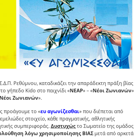
Σ.Δ.Π. Ρεθύμνου, καταδικάζει την απαράδεκτη πράξη βίας
το γήπεδο Kido στο παιχνίδι «
ΝΕΑΡ
» – «
Νέοι Ζωνιανών
»
Νέοι Ζωνιανών
».
ς προάγουμε το «
ευ αγωνίζεσθαι
» που διέπεται από
εμελιώδες στοιχείο, κάθε πραγματικής, αθλητικής
ητικής συμπεριφοράς.
Δυστυχώς
το Σωματείο της ομάδος
κολούθηση λόγω χρησιμοποίησης ΒΙΑΣ
μετά από αρκετά