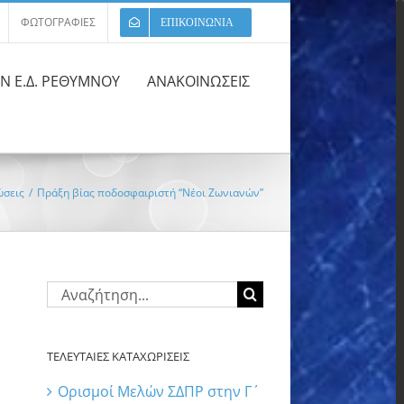
ΦΩΤΟΓΡΑΦΙΕΣ
ΕΠΙΚΟΙΝΩΝΙΑ
ΩΝ Ε.Δ. ΡΕΘΥΜΝΟΥ
ΑΝΑΚΟΙΝΩΣΕΙΣ
ώσεις
/
Πράξη βίας ποδοσφαιριστή “Νέοι Ζωνιανών”
Αναζήτηση
για:
ΤΕΛΕΥΤΑΙΕΣ ΚΑΤΑΧΩΡΙΣΕΙΣ
Ορισμοί Μελών ΣΔΠΡ στην Γ΄