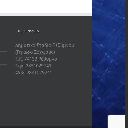
ΕΠΙΚΟΙΝΩΝΙΑ
Δημοτικό Στάδιο Ρεθύμνου
(Γήπεδο Σοχώρας)
Τ.Κ. 74133 Ρέθυμνο
Τηλ: 2831029741
Φαξ: 2831029741