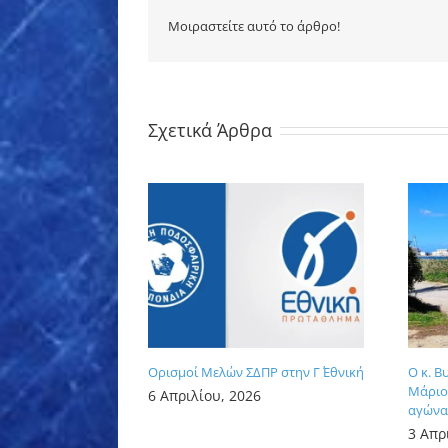
Μοιραστείτε αυτό το άρθρο!
Σχετικά Άρθρα
Ορισμοί Μελών ΣΔΠΡ στην Γ΄ Εθνική
Ο κ. Β
Μάριος
6 Απριλίου, 2026
αγώνα 
3 Απρ