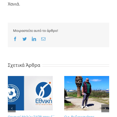
Χανιά.
Μοιραστείτε αυτό το άρθρο!
Facebook
Twitter
LinkedIn
Email
Σχετικά Άρθρα
Ορισμοί Μελών ΣΔΠΡ στην Γ΄
Ο κ. Βυζιργιανάκης