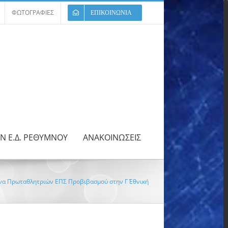
ΦΩΤΟΓΡΑΦΙΕΣ
ΕΠΙΚΟΙΝΩΝΙΑ
ΩΝ Ε.Δ. ΡΕΘΥΜΝΟΥ
ΑΝΑΚΟΙΝΩΣΕΙΣ
ώνα Πρωταθλητριών ΕΠΣ Προβιβασμού στην Γ΄ Εθνική