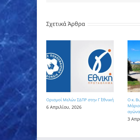
Σχετικά Άρθρα
Ορισμοί Μελών ΣΔΠΡ στην Γ΄ Εθνική
Ο κ. Β
Μάριος
6 Απριλίου, 2026
αγώνα 
3 Απρ