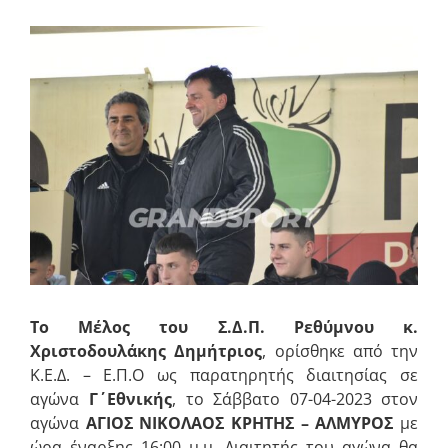
Προβολή
μεγαλύτερης
εικόνας
Το Μέλος του Σ.Δ.Π. Ρεθύμνου κ.
Χριστοδουλάκης Δημήτριος
, ορίσθηκε από την
Κ.Ε.Δ. – Ε.Π.Ο ως παρατηρητής διαιτησίας σε
αγώνα
Γ΄ Εθνικής
, το Σάββατο 07-04-2023 στον
αγώνα
ΑΓΙΟΣ ΝΙΚΟΛΑΟΣ ΚΡΗΤΗΣ
– ΑΛΜΥΡΟΣ
με
ώρα έναρξης 16:00 μ.μ. Διαιτητής του αγώνα θα