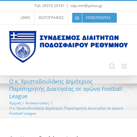
Μετάβαση
Τηλ: 28310 29741
|
sdp.reth@yahoo.gr
στο
περιεχόμενο
LINKS
ΦΩΤΟΓΡΑΦΙΕΣ
ΕΠΙΚΟΙΝΩΝΙΑ
Ο κ. Χριστοδουλάκης Δημήτριος
Παρατηρητής Διαιτησίας σε αγώνα Football
League
Αρχική
/
Ανακοινώσεις
/
Ο κ. Χριστοδουλάκης Δημήτριος Παρατηρητής Διαιτησίας σε αγώνα
Football League