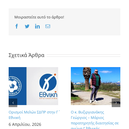
Μοιραστείτε αυτό το άρθρο!
Facebook
Twitter
LinkedIn
Email
Σχετικά Άρθρα
Ορισμοί Μελών ΣΔΠΡ στην Γ΄
Ο κ. Βυζιργιανάκης
Εθνική
Γεώργιος – Μάριος
παρατηρητής διαιτησίας σε
6 Απριλίου, 2026
αγώνα Γ΄ Εθνικής