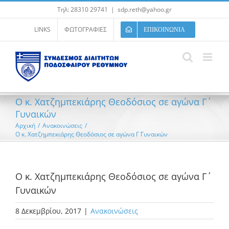
Μετάβαση
Τηλ: 28310 29741
|
sdp.reth@yahoo.gr
στο
περιεχόμενο
LINKS
ΦΩΤΟΓΡΑΦΙΕΣ
ΕΠΙΚΟΙΝΩΝΙΑ
Ο κ. Χατζημπεκιάρης Θεοδόσιος σε αγώνα Γ΄
Γυναικών
Αρχική
/
Ανακοινώσεις
/
Ο κ. Χατζημπεκιάρης Θεοδόσιος σε αγώνα Γ΄ Γυναικών
Ο κ. Χατζημπεκιάρης Θεοδόσιος σε αγώνα Γ΄
Γυναικών
8 Δεκεμβρίου, 2017
|
Ανακοινώσεις