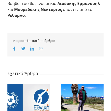
Βοηθοί του θα είναι οι
κκ. Λιοδάκης Εμμανουήλ
και
Μαυρεδάκης Νεκτάριος
άπαντες από το
Ρέθυμνο
.
Μοιραστείτε αυτό το άρθρο!
Facebook
Twitter
LinkedIn
Email
Σχετικά Άρθρα