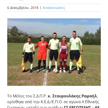
6 Δεκεμβρίου, 2018
|
Ανακοινώσεις
Προβολή
μεγαλύτερης
εικόνας
Το Μέλος του Σ.Δ.Π.Ρ.
κ. Σταυρουλάκης Ραφαήλ
,
ορίσθηκε από την Κ.Ε.Δ./Ε.Π.Ο. σε αγώνα A΄ Εθνικής
Γυναικών, μεταξύ των ομάδων
ΓΣ ΕΡΓΟΤΕΛΗΣ
–
ΑΕ