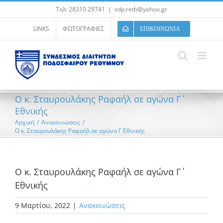
Μετάβαση
Τηλ: 28310 29741
|
sdp.reth@yahoo.gr
στο
περιεχόμενο
LINKS
ΦΩΤΟΓΡΑΦΙΕΣ
ΕΠΙΚΟΙΝΩΝΙΑ
Ο κ. Σταυρουλάκης Ραφαήλ σε αγώνα Γ΄
Εθνικής
Αρχική
/
Ανακοινώσεις
/
Ο κ. Σταυρουλάκης Ραφαήλ σε αγώνα Γ΄ Εθνικής
Ο κ. Σταυρουλάκης Ραφαήλ σε αγώνα Γ΄
Εθνικής
9 Μαρτίου, 2022
|
Ανακοινώσεις