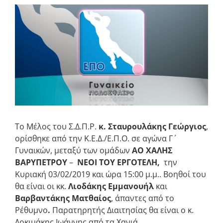
Προβολή
μεγαλύτερης
εικόνας
Το Μέλος του Σ.Δ.Π.Ρ.
κ. Σταυρουλάκης Γεώργιος
,
ορίσθηκε από την Κ.Ε.Δ./Ε.Π.Ο. σε αγώνα Γ΄
Γυναικών, μεταξύ των ομάδων
ΑΟ ΧΑΛΗΣ
ΒΑΡΥΠΕΤΡΟΥ
–
ΝΕΟΙ ΤΟΥ ΕΡΓΟΤΕΛΗ,
την
Κυριακή 03/02/2019 και ώρα 15:00 μ.μ.. Βοηθοί του
θα είναι οι κκ.
Λιοδάκης Εμμανουήλ
και
Βαρβαντάκης Ματθαίος
, άπαντες από το
Ρέθυμνο
.
Παρατηρητής Διαιτησίας θα είναι ο κ.
Δοκιμάκης Ιωάννης από τα Χανιά