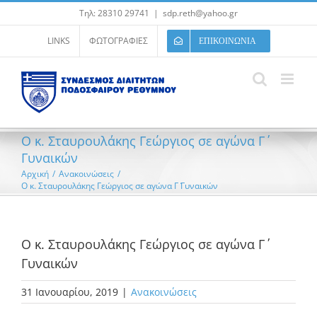
Μετάβαση
Τηλ: 28310 29741
|
sdp.reth@yahoo.gr
στο
περιεχόμενο
LINKS
ΦΩΤΟΓΡΑΦΙΕΣ
ΕΠΙΚΟΙΝΩΝΙΑ
Ο κ. Σταυρουλάκης Γεώργιος σε αγώνα Γ΄
Γυναικών
Αρχική
/
Ανακοινώσεις
/
Ο κ. Σταυρουλάκης Γεώργιος σε αγώνα Γ΄ Γυναικών
Ο κ. Σταυρουλάκης Γεώργιος σε αγώνα Γ΄
Γυναικών
31 Ιανουαρίου, 2019
|
Ανακοινώσεις