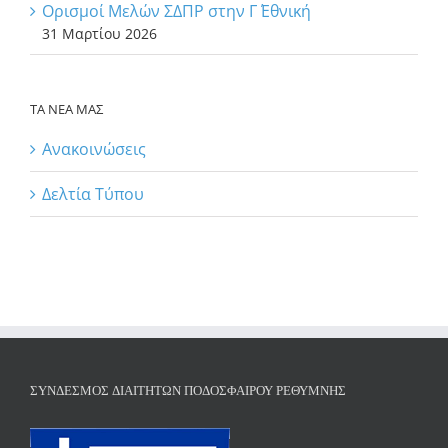
Ορισμοί Μελών ΣΔΠΡ στην Γ΄ Εθνική
31 Μαρτίου 2026
ΤΑ ΝΕΑ ΜΑΣ
Ανακοινώσεις
Δελτία Τύπου
ΣΎΝΔΕΣΜΟΣ ΔΙΑΙΤΗΤΏΝ ΠΟΔΟΣΦΑΊΡΟΥ ΡΕΘΎΜΝΗΣ