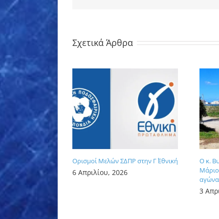
Σχετικά Άρθρα
Ορισμοί Μελών ΣΔΠΡ στην Γ΄ Εθνική
Ο κ. Β
Μάριος
6 Απριλίου, 2026
αγώνα 
3 Απρ