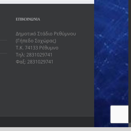
ΕΠΙΚΟΙΝΩΝΙΑ
Δημοτικό Στάδιο Ρεθύμνου
(Γήπεδο Σοχώρας)
Τ.Κ. 74133 Ρέθυμνο
Τηλ: 2831029741
Φαξ: 2831029741