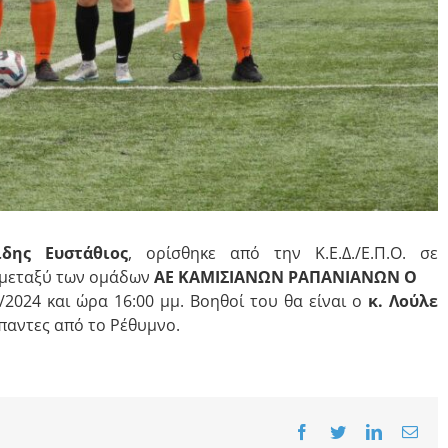
ίδης Ευστάθιος
, ορίσθηκε από την Κ.Ε.Δ./Ε.Π.Ο. σε
 μεταξύ των ομάδων
ΑΕ ΚΑΜΙΣΙΑΝΩΝ ΡΑΠΑΝΙΑΝΩΝ Ο
2024 και ώρα 16:00 μμ. Βοηθοί του θα είναι ο
κ. Λούλε
αντες από το Ρέθυμνο.
Facebook
Twitter
LinkedIn
Emai