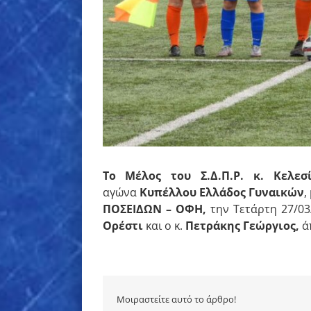
Το Μέλος του Σ.Δ.Π.Ρ. κ. Κελεσ
αγώνα
Κυπέλλου Ελλάδος Γυναικών
,
ΠΟΣΕΙΔΩΝ
– ΟΦΗ,
την Τετάρτη 27/03/
Ορέστι
και ο κ.
Πετράκης Γεώργιος
,
άπ
Μοιραστείτε αυτό το άρθρο!