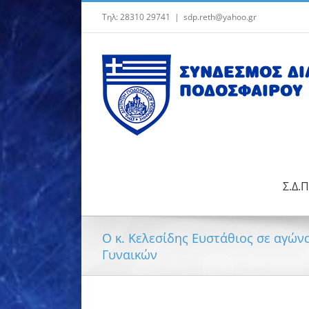
Μετάβαση
Τηλ: 28310 29741
|
sdp.reth@yahoo.gr
στο
περιεχόμενο
Σ.Δ.Π
Ο κ. Κελεσίδης Ευστάθιος σε αγώ
Γυναικών