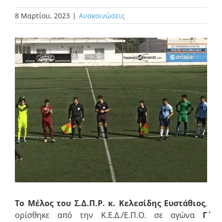
8 Μαρτίου, 2023
|
Ανακοινώσεις
Προβολή
μεγαλύτερης
εικόνας
Το Μέλος του Σ.Δ.Π.Ρ. κ. Κελεσίδης Ευστάθιος
,
ορίσθηκε από την Κ.Ε.Δ./Ε.Π.Ο. σε αγώνα
Γ΄