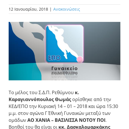
12 Ιανουαρίου, 2018
|
Ανακοινώσεις
Προβολή
μεγαλύτερης
εικόνας
Το μέλος του Σ.Δ.Π. Ρεθύμνου
κ.
Καραγιαννόπουλος Θωμάς
ορίσθηκε από την
ΚΕΔ/ΕΠΟ την Κυριακή 14 – 01 – 2018 και ώρα 15:30
μ.μ. στον αγώνα Γ΄ Εθνική Γυναικών μεταξύ των
ομάδων
ΑΟ ΧΑΝΙΑ – ΒΑΣΙΛΙΣΣΑ ΝΟΤΟΥ ΠΟΙ
.
Βοηθοί του θα είναι οι
κκ. Δασκαλομαρκάκης