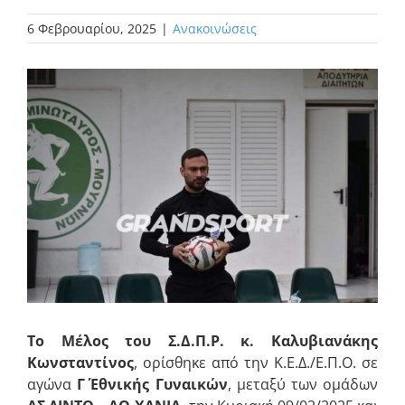
6 Φεβρουαρίου, 2025
|
Ανακοινώσεις
Προβολή
μεγαλύτερης
εικόνας
Το Μέλος του Σ.Δ.Π.Ρ. κ. Καλυβιανάκης
Κωνσταντίνος
, ορίσθηκε από την Κ.Ε.Δ./Ε.Π.Ο. σε
αγώνα
Γ΄ Εθνικής Γυναικών
, μεταξύ των ομάδων