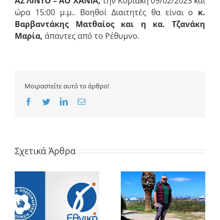
ΑΣ ΛΙΝΤΟ
– ΑΟ ΧΑΝΙΑ
,
την Κυριακή 09/02/2025 και
ώρα 15:00 μ.μ.. Βοηθοί Διαιτητές θα είναι ο
κ.
Βαρβαντάκης Ματθαίος και η κα. Τζανάκη
Μαρία
,
άπαντες από το Ρέθυμνο.
Μοιραστείτε αυτό το άρθρο!
Facebook
Twitter
LinkedIn
Email
Σχετικά Άρθρα