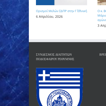
Ορισμοί Μελών ΣΔΠΡ στην Γ΄ Εθνική
Ο κ. 
Μάριο
6 Απριλίου, 2026
αγώνα
3 Απρ
ΣΎΝΔΕΣΜΟΣ ΔΙΑΙΤΗΤΏΝ
ΒΡΕ
ΠΟΔΟΣΦΑΊΡΟΥ ΡΕΘΎΜΝΗΣ