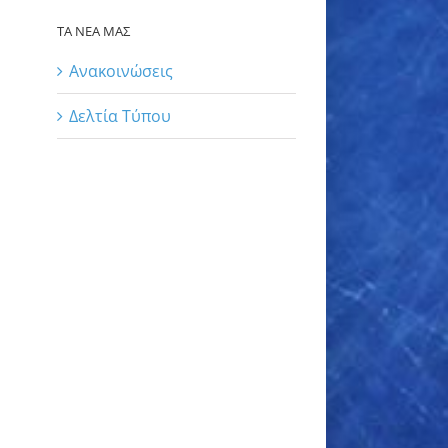
ΤΑ ΝΕΑ ΜΑΣ
Ανακοινώσεις
Δελτία Τύπου
il