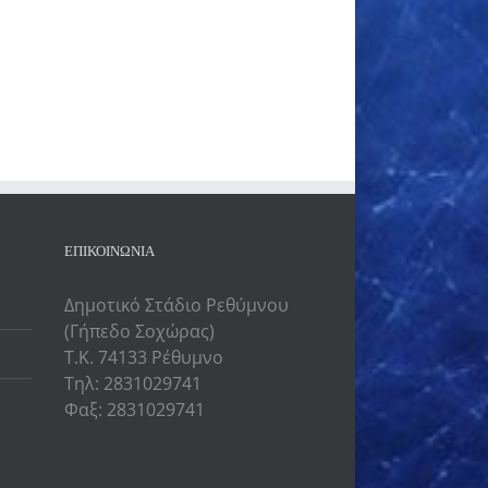
ΕΠΙΚΟΙΝΩΝΙΑ
Δημοτικό Στάδιο Ρεθύμνου
(Γήπεδο Σοχώρας)
Τ.Κ. 74133 Ρέθυμνο
Τηλ: 2831029741
Φαξ: 2831029741