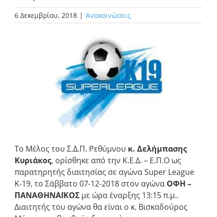
6 Δεκεμβρίου, 2018
|
Ανακοινώσεις
Προβολή
μεγαλύτερης
εικόνας
Το Μέλος του Σ.Δ.Π. Ρεθύμνου
κ. Δελήμπασης
Κυριάκος
, ορίσθηκε από την Κ.Ε.Δ. – Ε.Π.Ο ως
παρατηρητής διαιτησίας σε αγώνα Super League
K-19, το Σάββατο 07-12-2018 στον αγώνα
ΟΦΗ –
ΠΑΝΑΘΗΝΑΪΚΟΣ
με ώρα έναρξης 13:15 π.μ..
Διαιτητής του αγώνα θα είναι ο κ. Βισκαδούρος