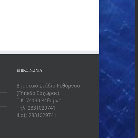
ΕΠΙΚΟΙΝΩΝΙΑ
Δημοτικό Στάδιο Ρεθύμνου
(Γήπεδο Σοχώρας)
Τ.Κ. 74133 Ρέθυμνο
Τηλ: 2831029741
Φαξ: 2831029741