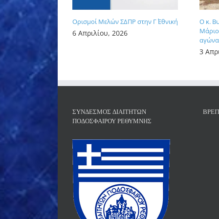
Ορισμοί Μελών ΣΔΠΡ στην Γ΄ Εθνική
Ο κ. Β
Μάριος
6 Απριλίου, 2026
αγώνα 
3 Απρ
ΣΎΝΔΕΣΜΟΣ ΔΙΑΙΤΗΤΏΝ
ΒΡΕΊ
ΠΟΔΟΣΦΑΊΡΟΥ ΡΕΘΎΜΝΗΣ