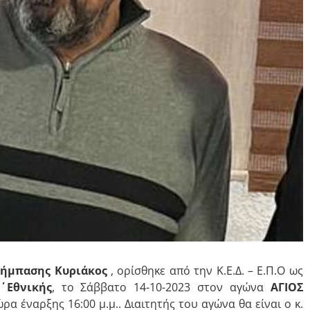
λήμπασης Κυριάκος
, ορίσθηκε από την Κ.Ε.Δ. – Ε.Π.Ο ως
΄ Εθνικής
, το Σάββατο 14-10-2023 στον αγώνα
ΑΓΙΟΣ
ρα έναρξης 16:00 μ.μ.. Διαιτητής του αγώνα θα είναι ο κ.