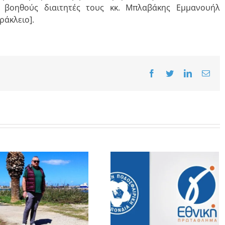
ε βοηθούς διαιτητές τους κκ. Μπλαβάκης Εμμανουήλ
ράκλειο].
Facebook
Twitter
LinkedIn
Emai