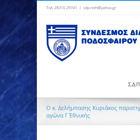
Μετάβαση
Τηλ: 28310 29741
|
sdp.reth@yahoo.gr
στο
περιεχόμενο
Σ.Δ.Π
Ο κ. Δελήμπασης Κυριάκος παρατηρ
αγώνα Γ΄ Εθνικής