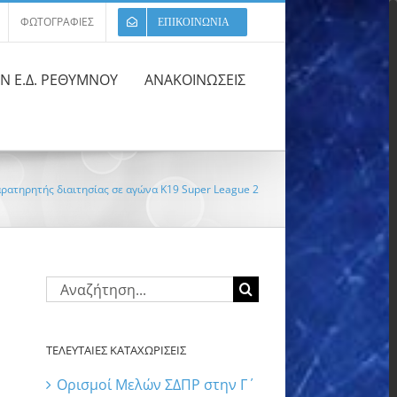
ΦΩΤΟΓΡΑΦΙΕΣ
ΕΠΙΚΟΙΝΩΝΙΑ
ΩΝ Ε.Δ. ΡΕΘΥΜΝΟΥ
ΑΝΑΚΟΙΝΩΣΕΙΣ
αρατηρητής διαιτησίας σε αγώνα K19 Super League 2
Αναζήτηση
για:
ΤΕΛΕΥΤΑΙΕΣ ΚΑΤΑΧΩΡΙΣΕΙΣ
Ορισμοί Μελών ΣΔΠΡ στην Γ΄