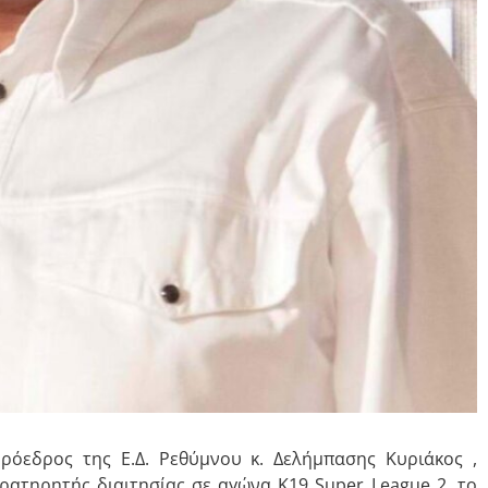
ρόεδρος της Ε.Δ. Ρεθύμνου κ. Δελήμπασης Κυριάκος ,
αρατηρητής διαιτησίας σε αγώνα Κ19 Super League 2, το