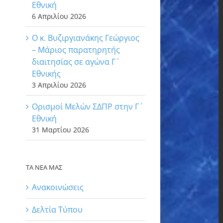
Εθνική
6 Απριλίου 2026
Ο κ. Βυζιργιανάκης Γεώργιος
– Μάριος παρατηρητής
διαιτησίας σε αγώνα Γ΄
Εθνικής
3 Απριλίου 2026
Ορισμοί Μελών ΣΔΠΡ στην Γ΄
Εθνική
31 Μαρτίου 2026
ΤΑ ΝΕΑ ΜΑΣ
Ανακοινώσεις
Δελτία Τύπου