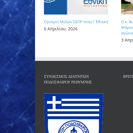
Ορισμοί Μελών ΣΔΠΡ στην Γ΄ Εθνική
Ο κ. Β
Μάριος
6 Απριλίου, 2026
αγώνα 
3 Απρ
ΣΎΝΔΕΣΜΟΣ ΔΙΑΙΤΗΤΏΝ
ΒΡΕΊ
ΠΟΔΟΣΦΑΊΡΟΥ ΡΕΘΎΜΝΗΣ