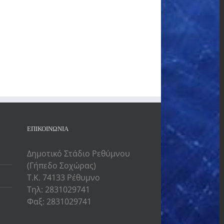
ΕΠΙΚΟΙΝΩΝΙΑ
Δημοτικό Στάδιο Ρεθύμνου
(Γήπεδο Σοχώρας)
Τ.Κ. 74133 Ρέθυμνο
Τηλ: 2831029741
Φαξ: 2831029741