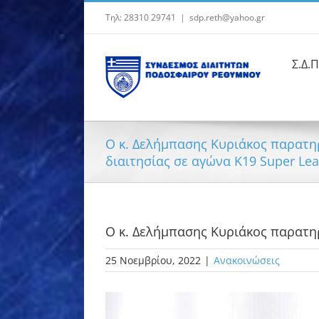
Μετάβαση
Τηλ: 28310 29741
|
sdp.reth@yahoo.gr
στο
περιεχόμενο
Σ.Δ.Π
Ο κ. Δελήμπασης Κυριάκος παρατη
διαιτησίας σε αγώνα K19 Super Lea
Ο κ. Δελήμπασης Κυριάκος παρατηρ
25 Νοεμβρίου, 2022
|
Ανακοινώσεις
Προβολή
μεγαλύτερης