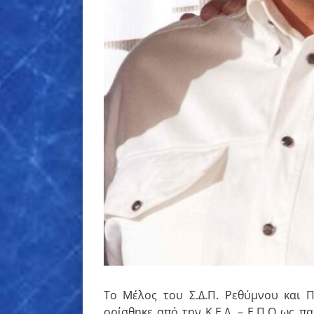
Το Μέλος του Σ.Δ.Π. Ρεθύμνου και Π
ορίσθηκε από την Κ.Ε.Δ. – Ε.Π.Ο ως π