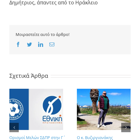
Δημήτριος, άπαντες από το Ηράκλειο
Μοιραστείτε αυτό το άρθρο!
Facebook
Twitter
LinkedIn
Email
Σχετικά Άρθρα
Ορισμοί Μελών ΣΔΠΡ στην Γ΄
Ο κ. Βυζιργιανάκης