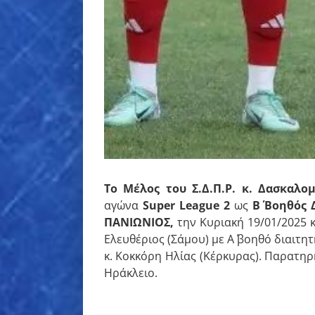
Το Μέλος του Σ.Δ.Π.Ρ. κ. Δασκαλο
αγώνα
Super League 2
ως
B΄ Βοηθός 
ΠΑΝΙΩΝΙΟΣ
,
την Κυριακή 19/01/2025 κ
Ελευθέριος (Σάμου) με Α΄ βοηθό διαιτη
κ. Κοκκόρη Ηλίας (Κέρκυρας). Παρατηρ
Ηράκλειο.