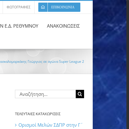
ΦΩΤΟΓΡΑΦΙΕΣ
ΕΠΙΚΟΙΝΩΝΙΑ
ΩΝ Ε.Δ. ΡΕΘΥΜΝΟΥ
ΑΝΑΚΟΙΝΩΣΕΙΣ
Δασκαλομαρκάκης Γεώργιος σε αγώνα Super League 2
Αναζήτηση
για:
ΤΕΛΕΥΤΑΙΕΣ ΚΑΤΑΧΩΡΙΣΕΙΣ
Ορισμοί Μελών ΣΔΠΡ στην Γ΄