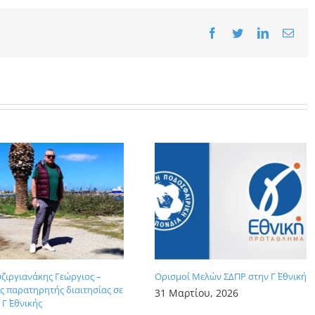
Facebook
Twitter
LinkedIn
Emai
υζιργιανάκης Γεώργιος –
Ορισμοί Μελών ΣΔΠΡ στην Γ΄ Εθνική
 παρατηρητής διαιτησίας σε
31 Μαρτίου, 2026
Γ΄ Εθνικής