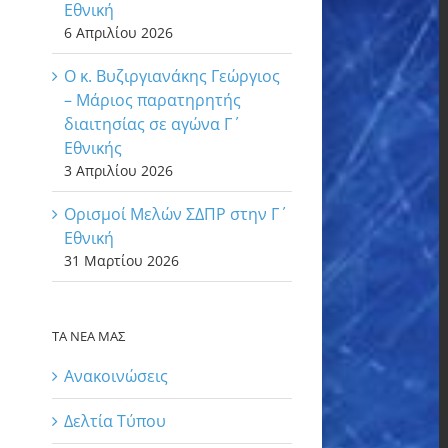
Εθνική
6 Απριλίου 2026
Ο κ. Βυζιργιανάκης Γεώργιος
– Μάριος παρατηρητής
διαιτησίας σε αγώνα Γ΄
Εθνικής
3 Απριλίου 2026
Ορισμοί Μελών ΣΔΠΡ στην Γ΄
Εθνική
31 Μαρτίου 2026
ΤΑ ΝΕΑ ΜΑΣ
Ανακοινώσεις
Δελτία Τύπου