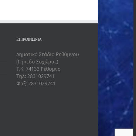
ΕΠΙΚΟΙΝΩΝΙΑ
Δημοτικό Στάδιο Ρεθύμνου
(Γήπεδο Σοχώρας)
Τ.Κ. 74133 Ρέθυμνο
Τηλ: 2831029741
Φαξ: 2831029741