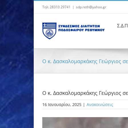
Μετάβαση
Τηλ: 28310 29741
|
sdp.reth@yahoo.gr
στο
περιεχόμενο
Σ.Δ.Π
Ο κ. Δασκαλομαρκάκης Γεώργιος σε
Ο κ. Δασκαλομαρκάκης Γεώργιος σε
16 Ιανουαρίου, 2025
|
Ανακοινώσεις
Προβολή
μεγαλύτερης