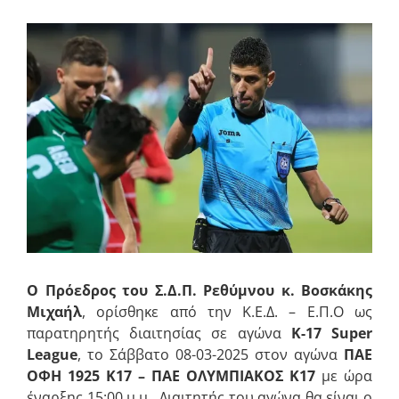
Προβολή
μεγαλύτερης
εικόνας
Ο Πρόεδρος του Σ.Δ.Π. Ρεθύμνου
κ. Βοσκάκης
Μιχαήλ
, ορίσθηκε από την Κ.Ε.Δ. – Ε.Π.Ο ως
παρατηρητής διαιτησίας σε αγώνα
K-17 Super
League
, το Σάββατο 08-03-2025 στον αγώνα
ΠΑΕ
ΟΦΗ 1925 Κ17 – ΠΑΕ ΟΛΥΜΠΙΑΚΟΣ Κ17
με ώρα
έναρξης 15:00 μ.μ.. Διαιτητής του αγώνα θα είναι ο