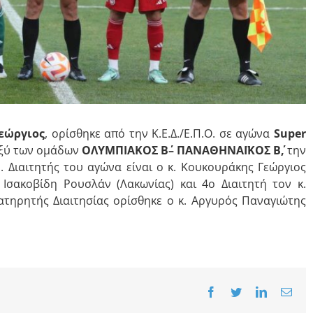
Γεώργιος
, ορίσθηκε από την Κ.Ε.Δ./Ε.Π.Ο. σε αγώνα
Super
ξύ των ομάδων
ΟΛΥΜΠΙΑΚΟΣ Β΄– ΠΑΝΑΘΗΝΑΪΚΟΣ Β΄
,
την
.. Διαιτητής του αγώνα είναι ο κ. Κουκουράκης Γεώργιος
. Ισακοβίδη Ρουσλάν (Λακωνίας) και 4ο Διαιτητή τον κ.
ατηρητής Διαιτησίας ορίσθηκε ο κ. Αργυρός Παναγιώτης
Facebook
Twitter
LinkedIn
Emai