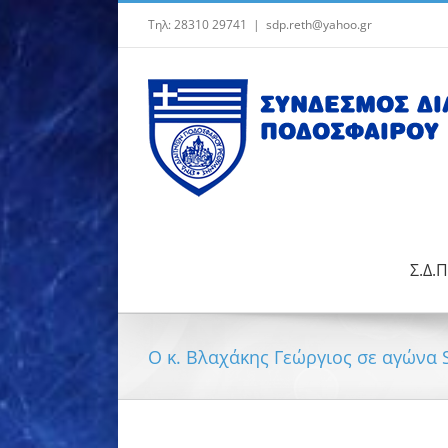
Μετάβαση
Τηλ: 28310 29741
|
sdp.reth@yahoo.gr
στο
περιεχόμενο
Σ.Δ.Π
Ο κ. Βλαχάκης Γεώργιος σε αγώνα 