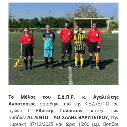
Προβολή
μεγαλύτερης
εικόνας
Το Μέλος του Σ.Δ.Π.Ρ. κ. Αγαλιώτης
Αναστάσιος
, ορίσθηκε από την Κ.Ε.Δ./Ε.Π.Ο. σε
αγώνα
Γ΄ Εθνικής Γυναικών
, μεταξύ των
ομάδων
ΑΣ ΛΙΝΤΟ
– ΑΟ ΧΑΛΗΣ ΒΑΡΥΠΕΤΡΟΥ,
την
Κυριακή 07/12/2025 και ώρα 15:00 μ.μ. Βοηθοί