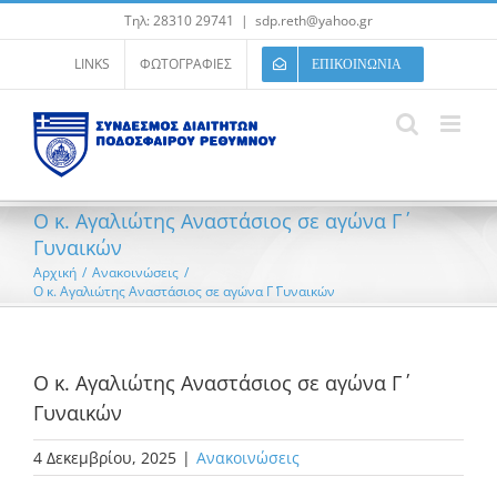
Μετάβαση
Τηλ: 28310 29741
|
sdp.reth@yahoo.gr
στο
περιεχόμενο
LINKS
ΦΩΤΟΓΡΑΦΙΕΣ
ΕΠΙΚΟΙΝΩΝΙΑ
Ο κ. Αγαλιώτης Αναστάσιος σε αγώνα Γ΄
Γυναικών
Αρχική
/
Ανακοινώσεις
/
Ο κ. Αγαλιώτης Αναστάσιος σε αγώνα Γ΄ Γυναικών
Ο κ. Αγαλιώτης Αναστάσιος σε αγώνα Γ΄
Γυναικών
4 Δεκεμβρίου, 2025
|
Ανακοινώσεις