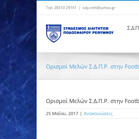
Μετάβαση
Τηλ: 28310 29741
|
sdp.reth@yahoo.gr
στο
περιεχόμενο
Σ.Δ.Π
Ορισμοί Μελών Σ.Δ.Π.Ρ. στην Footb
Ορισμοί Μελών Σ.Δ.Π.Ρ. στην Footb
25 Μαΐου, 2017
|
Ανακοινώσεις
Προβολή
μεγαλύτερης