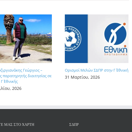
υζιργιανάκης Γεώργιος –
Ορισμοί Μελών ΣΔΠΡ στην Γ΄ Εθνική
 παρατηρητής διαιτησίας σε
31 Μαρτίου, 2026
Γ΄ Εθνικής
ιλίου, 2026
ΤΕ ΜΑΣ ΣΤΟ ΧΆΡΤΗ
ΣΔΠΡ