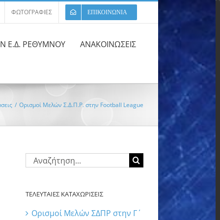
ΦΩΤΟΓΡΑΦΙΕΣ
ΕΠΙΚΟΙΝΩΝΙΑ
ΩΝ Ε.Δ. ΡΕΘΥΜΝΟΥ
ΑΝΑΚΟΙΝΩΣΕΙΣ
σεις
/
Ορισμοί Μελών Σ.Δ.Π.Ρ. στην Football League
Αναζήτηση
για:
ΤΕΛΕΥΤΑΙΕΣ ΚΑΤΑΧΩΡΙΣΕΙΣ
Ορισμοί Μελών ΣΔΠΡ στην Γ΄