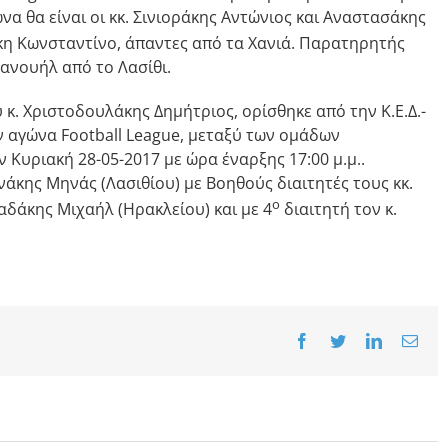
να θα είναι οι κκ. Σινιοράκης Αντώνιος και Αναστασάκης
κη Κωνσταντίνο, άπαντες από τα Χανιά. Παρατηρητής
μανουήλ από το Λασίθι.
 κ. Χριστοδουλάκης Δημήτριος, ορίσθηκε από την Κ.Ε.Δ.-
ν αγώνα Football League, μεταξύ των ομάδων
 Κυριακή 28-05-2017 με ώρα έναρξης 17:00 μ.μ..
ινάκης Μηνάς (Λασιθίου) με Βοηθούς διαιτητές τους κκ.
ο
αδάκης Μιχαήλ (Ηρακλείου) και με 4
διαιτητή τον κ.
Facebook
Twitter
LinkedIn
Emai