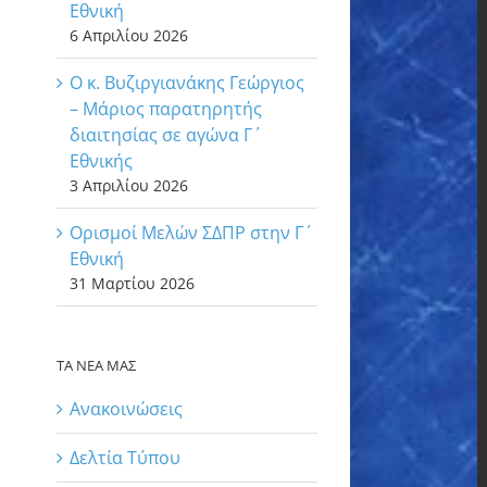
Εθνική
6 Απριλίου 2026
Ο κ. Βυζιργιανάκης Γεώργιος
– Μάριος παρατηρητής
διαιτησίας σε αγώνα Γ΄
Εθνικής
3 Απριλίου 2026
Ορισμοί Μελών ΣΔΠΡ στην Γ΄
Εθνική
31 Μαρτίου 2026
ΤΑ ΝΕΑ ΜΑΣ
Ανακοινώσεις
Δελτία Τύπου