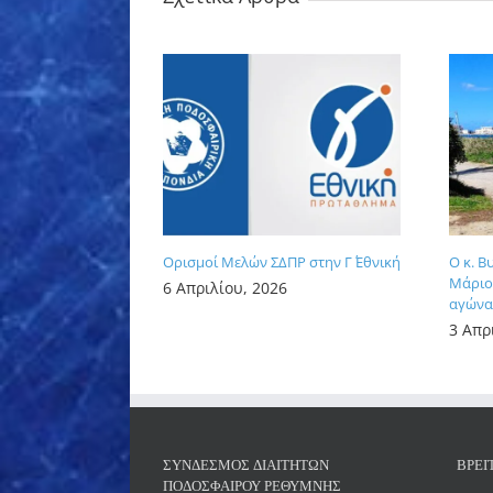
Ορισμοί Μελών ΣΔΠΡ στην Γ΄ Εθνική
Ο κ. Β
Μάριος
6 Απριλίου, 2026
αγώνα 
3 Απρ
ΣΎΝΔΕΣΜΟΣ ΔΙΑΙΤΗΤΏΝ
ΒΡΕΊ
ΠΟΔΟΣΦΑΊΡΟΥ ΡΕΘΎΜΝΗΣ