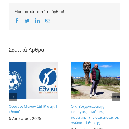
Μοιραστείτε αυτό το άρθρο!
Facebook
Twitter
LinkedIn
Email
Σχετικά Άρθρα
Ορισμοί Μελών ΣΔΠΡ στην Γ΄
Ο κ. Βυζιργιανάκης
Εθνική
Γεώργιος – Μάριος
παρατηρητής διαιτησίας σε
6 Απριλίου, 2026
αγώνα Γ΄ Εθνικής