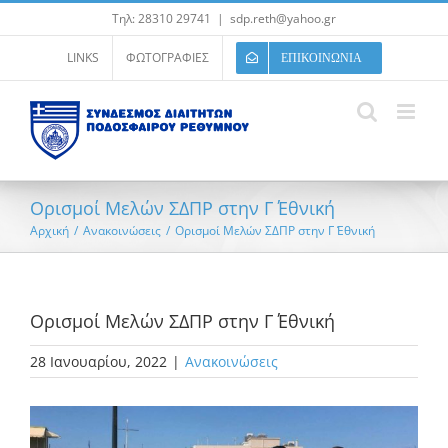
Μετάβαση
Τηλ: 28310 29741
|
sdp.reth@yahoo.gr
στο
περιεχόμενο
LINKS
ΦΩΤΟΓΡΑΦΙΕΣ
ΕΠΙΚΟΙΝΩΝΙΑ
Ορισμοί Μελών ΣΔΠΡ στην Γ΄ Εθνική
Αρχική
/
Ανακοινώσεις
/
Ορισμοί Μελών ΣΔΠΡ στην Γ΄ Εθνική
Ορισμοί Μελών ΣΔΠΡ στην Γ΄ Εθνική
28 Ιανουαρίου, 2022
|
Ανακοινώσεις
Προβολή
μεγαλύτερης