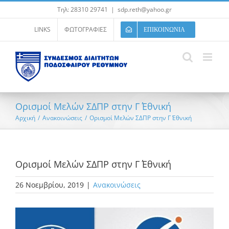
Μετάβαση
Τηλ: 28310 29741
|
sdp.reth@yahoo.gr
στο
περιεχόμενο
LINKS
ΦΩΤΟΓΡΑΦΙΕΣ
ΕΠΙΚΟΙΝΩΝΙΑ
Ορισμοί Μελών ΣΔΠΡ στην Γ΄ Εθνική
Αρχική
/
Ανακοινώσεις
/
Ορισμοί Μελών ΣΔΠΡ στην Γ΄ Εθνική
Ορισμοί Μελών ΣΔΠΡ στην Γ΄ Εθνική
26 Νοεμβρίου, 2019
|
Ανακοινώσεις
Προβολή
μεγαλύτερης