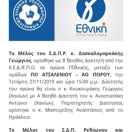
εικόνας
Το Μέλος του Σ.Δ.Π.Ρ. κ. Δασκαλομαρκάκης
Γεώργιος
, ορίσθηκε ως Β΄ Βοηθός Διαιτητή από την
Κ.Ε.Δ./Ε.Π.Ο. σε αγώνα Γ΄Εθνικής, μεταξύ των
ομάδων
ΠΟ ΑΤΣΑΛΕΝΙΟΥ
– ΑΟ ΠΟΡΟΥ
,
την
Τετάρτη 27/11/2019 και ώρα 15:00 μ.μ.. Διαιτητής
του αγώνα θα είναι ο κ. Κουκουράκης Γεώργιος
(Χανίων) με Α΄ Βοηθό Διαιτητή τον κ. Αναστασάκη
Αντώνιο (Χανίων). Παρατηρητής Διαιτησίας
ορίστηκε ο κ. Μαστορίδης Αναστάσιος από το
Ηράκλειο.
Το Μέλος του Σ.Δ.Π. Ρεθύμνου και