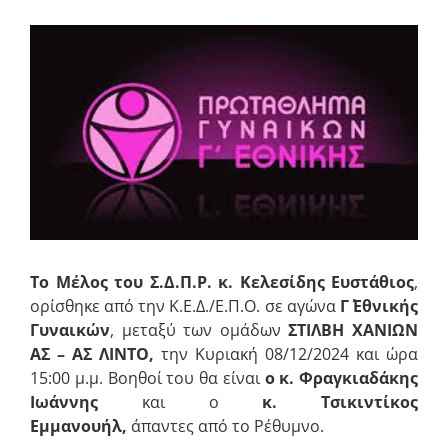
Προβολή
μεγαλύτερης
εικόνας
Το Μέλος του Σ.Δ.Π.Ρ. κ. Κελεσίδης Ευστάθιος
,
ορίσθηκε από την Κ.Ε.Δ./Ε.Π.Ο. σε αγώνα
Γ΄ Εθνικής
Γυναικών
, μεταξύ των ομάδων
ΣΤΙΛΒΗ ΧΑΝΙΩΝ
AΣ – ΑΣ ΛΙΝΤΟ
,
την Κυριακή 08/12/2024 και ώρα
15:00 μ.μ. Βοηθοί του θα είναι
ο κ. Φραγκιαδάκης
Ιωάννης
και ο
κ. Τσικιντίκος
Εμμανουήλ,
άπαντες από το Ρέθυμνο.