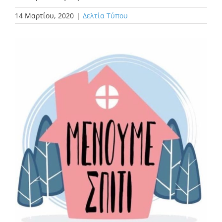
14 Μαρτίου, 2020
|
Δελτία Τύπου
Προβολή
μεγαλύτερης
εικόνας