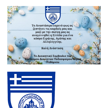
Προβολή
μεγαλύτερης
εικόνας