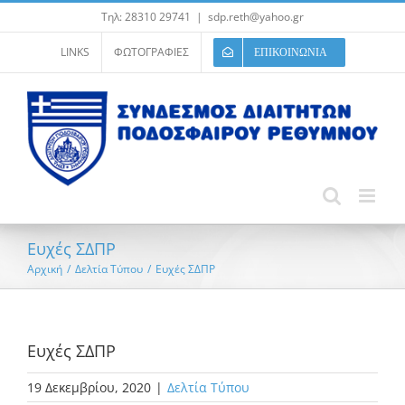
Μετάβαση
Τηλ: 28310 29741
|
sdp.reth@yahoo.gr
στο
περιεχόμενο
LINKS
ΦΩΤΟΓΡΑΦΙΕΣ
ΕΠΙΚΟΙΝΩΝΙΑ
Ευχές ΣΔΠΡ
Αρχική
/
Δελτία Τύπου
/
Ευχές ΣΔΠΡ
Ευχές ΣΔΠΡ
19 Δεκεμβρίου, 2020
|
Δελτία Τύπου