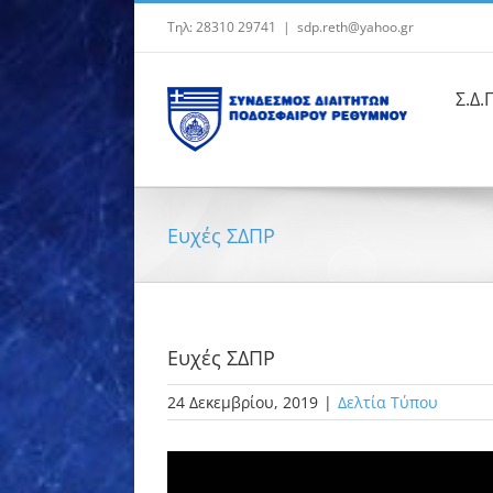
Μετάβαση
Τηλ: 28310 29741
|
sdp.reth@yahoo.gr
στο
περιεχόμενο
Σ.Δ.
Ευχές ΣΔΠΡ
Ευχές ΣΔΠΡ
24 Δεκεμβρίου, 2019
|
Δελτία Τύπου
Προβολή
μεγαλύτερης