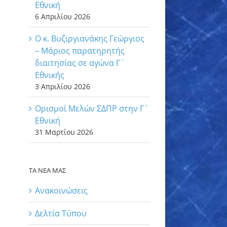
Εθνική
6 Απριλίου 2026
Ο κ. Βυζιργιανάκης Γεώργιος
– Μάριος παρατηρητής
διαιτησίας σε αγώνα Γ΄
Εθνικής
3 Απριλίου 2026
Ορισμοί Μελών ΣΔΠΡ στην Γ΄
Εθνική
31 Μαρτίου 2026
ΤΑ ΝΕΑ ΜΑΣ
Ανακοινώσεις
Δελτία Τύπου