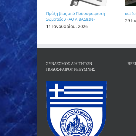
Πράξη βίας από Ποδοσφαιριστή
καὶ ἔ
Σωματείου «ΑΟ ΛΙΒΑΔΙΩΝ»
29 Ιο
11 Ιανουαρίου, 2026
ΣΎΝΔΕΣΜΟΣ ΔΙΑΙΤΗΤΏΝ
ΒΡΕ
ΠΟΔΟΣΦΑΊΡΟΥ ΡΕΘΎΜΝΗΣ