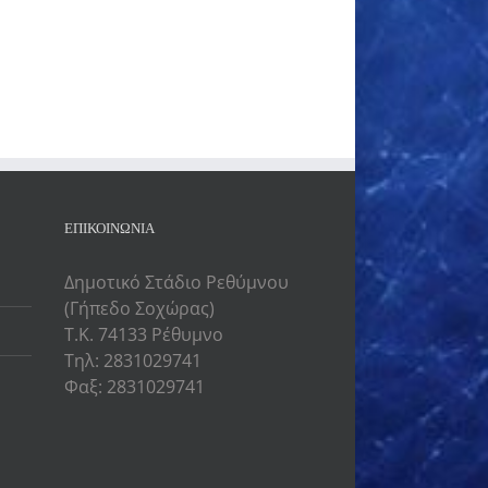
ΕΠΙΚΟΙΝΩΝΙΑ
Δημοτικό Στάδιο Ρεθύμνου
(Γήπεδο Σοχώρας)
Τ.Κ. 74133 Ρέθυμνο
Τηλ: 2831029741
Φαξ: 2831029741