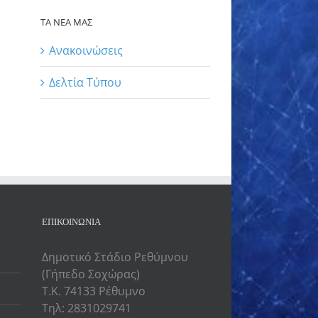
ΤΑ ΝΕΑ ΜΑΣ
Ανακοινώσεις
Δελτία Τύπου
ΕΠΙΚΟΙΝΩΝΙΑ
Δημοτικό Στάδιο Ρεθύμνου
(Γήπεδο Σοχώρας)
Τ.Κ. 74133 Ρέθυμνο
Τηλ: 2831029741