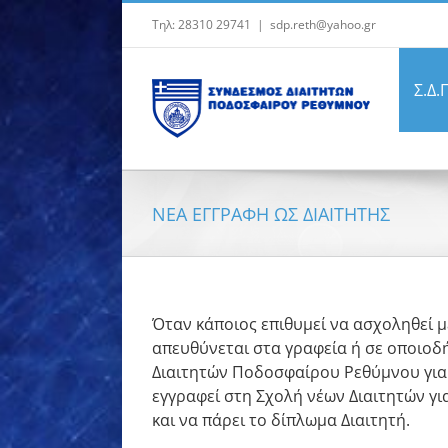
Μετάβαση
Τηλ: 28310 29741
|
sdp.reth@yahoo.gr
στο
περιεχόμενο
Σ.Δ.
ΝΕΑ ΕΓΓΡΑΦΗ ΩΣ ΔΙΑΙΤΗΤΗΣ
Όταν κάποιος επιθυμεί να ασχοληθεί μ
απευθύνεται στα γραφεία ή σε οποιοδ
Διαιτητών Ποδοσφαίρου Ρεθύμνου για 
εγγραφεί στη Σχολή νέων Διαιτητών γι
και να πάρει το δίπλωμα Διαιτητή.