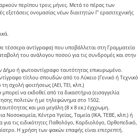
αρκούν περίπου τρεις μήνες. Μετά το πέρας των
 εξετάσεις ονομασίας νέων διαιτητών Γ’ ερασιτεχνικής
ικά.
ε τέσσερα αντίγραφα) που υποβάλλεται στη Γραμματεία
ταβολή του ανάλογου ποσού για τις συνδρομές και στην
ν Δήμο ή φωτοαντίγραφο ταυτότητας επικυρωμένο.
τίγραφο τίτλου σπουδών από το Λύκειο (Γενικό ή Τεχνικό
τη σχολή φοιτήσεως (ΑΕΙ, ΤΕΙ, κλπ.)
μπορεί να εκδοθεί από τα δικαστήρια (εισαγγελία
τησης πολιτών ή με τηλεφώνημα στο 1502.
αυτότητας και μια μεγάλη (8 x 8 εκ.) έγχρωμη.
α Νοσοκομεία, Κέντρα Υγείας, Ταμεία (ΙΚΑ, ΤΕΒΕ, κλπ.) ή
α για τις ειδικότητες Παθολόγο, Καρδιολόγο, Ορθοπεδικό,
ατρο. Η χρήση των φακών επαφής είναι επιτρεπτή.