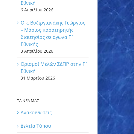
Εθνική
6 Απριλίου 2026
Ο κ. Βυζιργιανάκης Γεώργιος
– Μάριος παρατηρητής
διαιτησίας σε αγώνα Γ΄
Εθνικής
3 Απριλίου 2026
Ορισμοί Μελών ΣΔΠΡ στην Γ΄
Εθνική
31 Μαρτίου 2026
ΤΑ ΝΕΑ ΜΑΣ
Ανακοινώσεις
Δελτία Τύπου