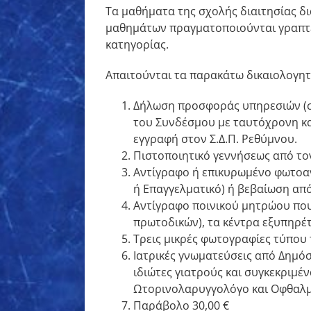
Τα μαθήματα της σχολής διαιτησίας δι
μαθημάτων πραγματοποιούνται γραπτές
κατηγορίας.
Απαιτούνται τα παρακάτω δικαιολογητ
Δήλωση προσφοράς υπηρεσιών (σ
του Συνδέσμου με ταυτόχρονη κα
εγγραφή στον Σ.Δ.Π. Ρεθύμνου.
Πιστοποιητικό γεννήσεως από το
Αντίγραφο ή επικυρωμένο φωτοαν
ή Επαγγελματικό) ή βεβαίωση από 
Αντίγραφο ποινικού μητρώου που 
πρωτοδικών), τα κέντρα εξυπηρέ
Τρεις μικρές φωτογραφίες τύπου τ
Ιατρικές γνωματεύσεις από Δημόσι
ιδιώτες γιατρούς και συγκεκριμέν
Ωτορινολαρυγγολόγο και Οφθαλμί
Παράβολο 30,00 €