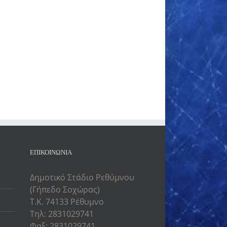
ΕΠΙΚΟΙΝΩΝΙΑ
Δημοτικό Στάδιο Ρεθύμνου
(Γήπεδο Σοχώρας)
Τ.Κ. 74133 Ρέθυμνο
Τηλ: 2831029741
Φαξ: 2831029741